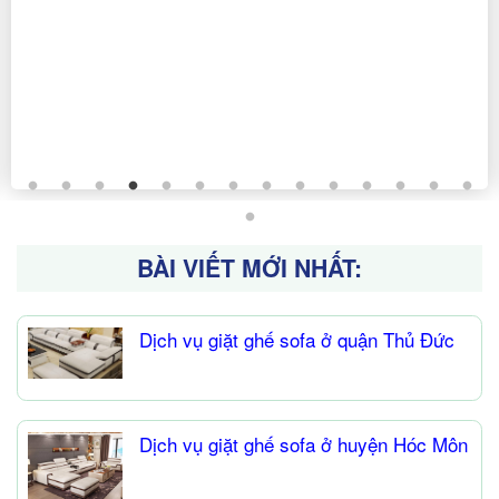
ghế sofa nhanh chóng chuyên nghiệp tại Anh
Thư.LIÊN HỆ DỊCH VỤ GIẶT VÀ VỆ SINH GHẾ
SOFA ANH THƯ Dịch vụ giặt ghế sofa ở quận Phú
Nhuận hiện đang được rất nhiều khách hàng tìm
kiếm và lựa chọn bởi ghế sofa là
BÀI VIẾT MỚI NHẤT:
Dịch vụ giặt ghế sofa ở quận Thủ Đức
Dịch vụ giặt ghế sofa ở huyện Hóc Môn