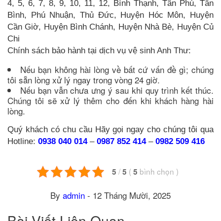
4, 5, 6, 7, 8, 9, 10, 11, 12, Bình Thạnh, Tân Phú, Tân
Bình, Phú Nhuận, Thủ Đức, Huyện Hóc Môn, Huyện
Cần Giờ, Huyện Bình Chánh, Huyện Nhà Bè, Huyện Củ
Chi
Chính sách bảo hành tại dịch vụ vệ sinh Anh Thư:
Nếu bạn không hài lòng về bất cứ vấn đề gì; chúng
tôi sẵn lòng xử lý ngay trong vòng 24 giờ.
Nếu bạn vẫn chưa ưng ý sau khi quy trình kết thúc.
Chúng tôi sẽ xử lý thêm cho đến khi khách hàng hài
lòng.
Quý khách có chu cầu Hãy gọi ngay cho chúng tôi qua
Hotline:
0938 040 014
–
0987 852 414
–
0982 509 416
/
(
bình chọn
)
5
5
5
By
admin
-
12 Tháng Mười, 2025
Bài Viết Liên Quan