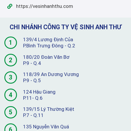
https://vesinhanhthu.com
CHI NHÁNH CÔNG TY VỆ SINH ANH THƯ
139/4 Lương Định Của
1
P.Bình Trưng Đông - Q.2
180/20 Đoàn Văn Bơ
2
P.9 - Q.4
118/39 An Dương Vương
3
P.9 - Q.5
124 Hậu Giang
4
P.11- Q.6
139/15 Lý Thường Kiệt
5
P.7 - Q.11
135 Nguyễn Văn Quá
6