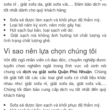
sofa nỉ , giặt sofa da, giặt sofa vải,… Đảm bảo dịch vụ
tốt nhất dành cho quý khách hàng:
Sofa sẽ được làm sạch và khôi phục độ thẩm mỹ.
Loại bỏ nấm ký sinh, nấm mốc gây hại.
Hút sạch bụi bẩn, loại sạch vết dơ.
Giặt sạch mà không ảnh hướng tơi chất lượng và
tình trạng chất lượng ghế.
Vì sao nên lựa chọn chúng tôi
Với đội ngũ nhân viên có đạo đức, chuyên nghiệp được
tuyển chọn nghiêm ngặt trong lĩnh vực vệ sinh nói
chung và
dịch vụ giặt sofa
Quận Phú Nhuận
. Chúng
tôi giặt hết tất các các loại ghế sofa có chất liệu khác
nhau như: giặt sofa nỉ, giặt sofa da, giặt sofa vải,…
Chúng tôi đảm bảo cung cấp dịch vụ tốt nhất đến quý
khách hàng
Sofa sẽ được làm sạch và khôi phục độ thẩm mỹ.
Hút sạch bụi bẩn, loại sạch vết dơ.