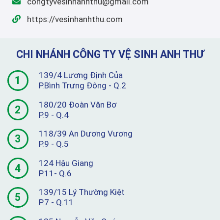
congtyvesinhanhthu@gmail.com
https://vesinhanhthu.com
CHI NHÁNH CÔNG TY VỆ SINH ANH THƯ
139/4 Lương Định Của
1
P.Bình Trưng Đông - Q.2
180/20 Đoàn Văn Bơ
2
P.9 - Q.4
118/39 An Dương Vương
3
P.9 - Q.5
124 Hậu Giang
4
P.11- Q.6
139/15 Lý Thường Kiệt
5
P.7 - Q.11