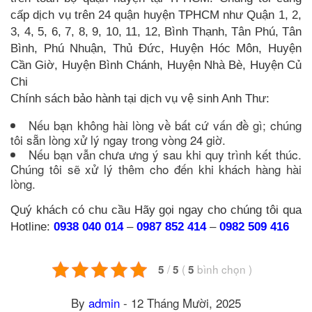
cấp dịch vụ trên 24 quận huyện TPHCM như Quận 1, 2,
3, 4, 5, 6, 7, 8, 9, 10, 11, 12, Bình Thạnh, Tân Phú, Tân
Bình, Phú Nhuận, Thủ Đức, Huyện Hóc Môn, Huyện
Cần Giờ, Huyện Bình Chánh, Huyện Nhà Bè, Huyện Củ
Chi
Chính sách bảo hành tại dịch vụ vệ sinh Anh Thư:
Nếu bạn không hài lòng về bất cứ vấn đề gì; chúng
tôi sẵn lòng xử lý ngay trong vòng 24 giờ.
Nếu bạn vẫn chưa ưng ý sau khi quy trình kết thúc.
Chúng tôi sẽ xử lý thêm cho đến khi khách hàng hài
lòng.
Quý khách có chu cầu Hãy gọi ngay cho chúng tôi qua
Hotline:
0938 040 014
–
0987 852 414
–
0982 509 416
/
(
bình chọn
)
5
5
5
By
admin
-
12 Tháng Mười, 2025