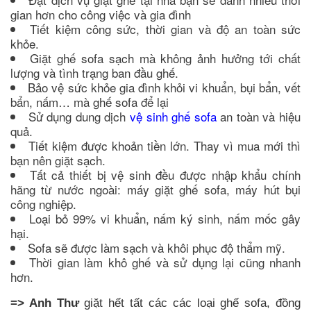
gian hơn cho công việc và gia đình
Tiết kiệm công sức, thời gian và độ an toàn sức
khỏe.
Giặt ghế sofa sạch mà không ảnh hưởng tới chất
lượng và tình trạng ban đầu ghế.
Bảo vệ sức khỏe gia đình khỏi vi khuẩn, bụi bẩn, vết
bẩn, nấm… mà ghế sofa để lại
Sử dụng dung dịch
vệ sinh ghế sofa
an toàn và hiệu
quả.
Tiết kiệm được khoản tiền lớn. Thay vì mua mới thì
bạn nên giặt sạch.
Tất cả thiết bị vệ sinh đều được nhập khẩu chính
hãng từ nước ngoài: máy giặt ghế sofa, máy hút bụi
công nghiệp.
Loại bỏ 99% vi khuẩn, nấm ký sinh, nấm mốc gây
hại.
Sofa sẽ được làm sạch và khôi phục độ thẩm mỹ.
Thời gian làm khô ghế và sử dụng lại cũng nhanh
hơn.
=> Anh Thư
giặt hết tất các các loại ghế sofa, đồng