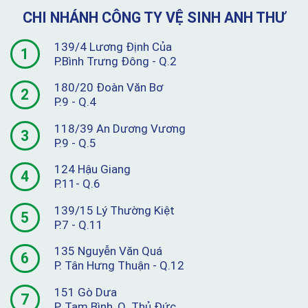
CHI NHÁNH CÔNG TY VỆ SINH ANH THƯ
139/4 Lương Định Của
1
P.Bình Trưng Đông - Q.2
180/20 Đoàn Văn Bơ
2
P.9 - Q.4
118/39 An Dương Vương
3
P.9 - Q.5
124 Hậu Giang
4
P.11- Q.6
139/15 Lý Thường Kiệt
5
P.7 - Q.11
135 Nguyễn Văn Quá
6
P. Tân Hưng Thuận - Q.12
151 Gò Dưa
7
P. Tam Bình, Q. Thủ Đức