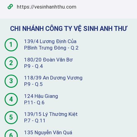
https://vesinhanhthu.com
CHI NHÁNH CÔNG TY VỆ SINH ANH THƯ
139/4 Lương Định Của
1
P.Bình Trưng Đông - Q.2
180/20 Đoàn Văn Bơ
2
P.9 - Q.4
118/39 An Dương Vương
3
P.9 - Q.5
124 Hậu Giang
4
P.11- Q.6
139/15 Lý Thường Kiệt
5
P.7 - Q.11
135 Nguyễn Văn Quá
6