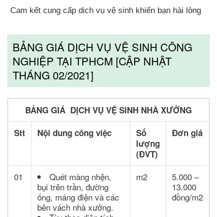
Cam kết cung cấp dịch vụ vệ sinh khiến bạn hài lòng
BẢNG GIÁ DỊCH VỤ VỆ SINH CÔNG
NGHIỆP TẠI TPHCM [CẬP NHẬT
THÁNG 02/2021]
BẢNG GIÁ DỊCH VỤ VỆ SINH NHÀ XƯỞNG
Stt
Nội dung công việc
Số
Đơn giá
lượng
(ĐVT)
01
Quét màng nhện,
m2
5.000 –
bụi trên trần, đường
13.000
ống, máng điện và các
đồng/m2
bên vách nhà xưởng.