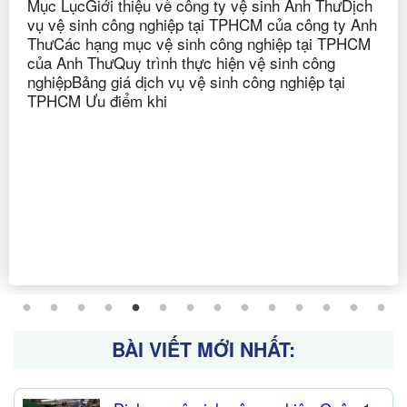
ThưDịch
 ty Anh
Công ty vệ sinh Anh Thư là đơn vị tiên pho
 TPHCM
ra phương pháp, cách giặt hiệu quả vào ph
ng
trình giặt loại bỏ hoàn toàn Bụi Bẩn – Vi kh
tại
Nấm mốc bên trong và mặt ngoài của ghế v
phòng
BÀI VIẾT MỚI NHẤT: