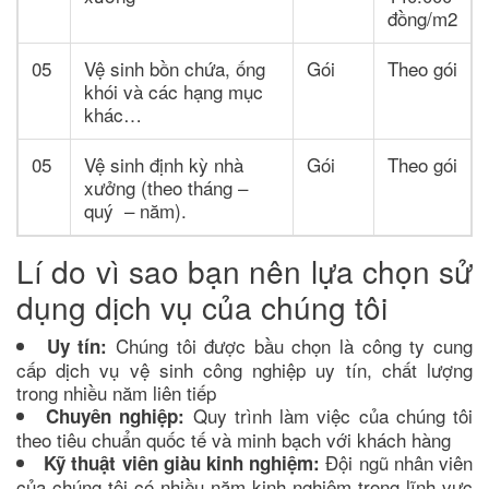
đồng/m2
05
Vệ sinh bồn chứa, ống
Gói
Theo gói
khói và các hạng mục
khác…
05
Vệ sinh định kỳ nhà
Gói
Theo gói
xưởng (theo tháng –
quý – năm).
Lí do vì sao bạn nên lựa chọn sử
dụng dịch vụ của chúng tôi
Chúng tôi được bầu chọn là công ty cung
Uy tín:
cấp dịch vụ vệ sinh công nghiệp uy tín, chất lượng
trong nhiều năm liên tiếp
Quy trình làm việc của chúng tôi
Chuyên nghiệp:
theo tiêu chuẩn quốc tế và minh bạch với khách hàng
Đội ngũ nhân viên
Kỹ thuật viên giàu kinh nghiệm:
của chúng tôi có nhiều năm kinh nghiệm trong lĩnh vực