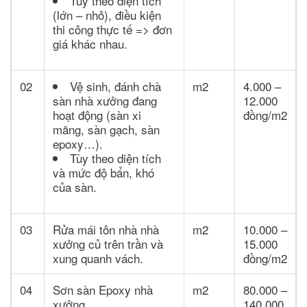
Tùy theo diện tích
(lớn – nhỏ), điều kiện
thi công thực tế => đơn
giá khác nhau.
02
Vệ sinh, đánh chà
m2
4.000 –
sàn nhà xưởng đang
12.000
hoạt động (sàn xi
đồng/m2
măng, sàn gạch, sàn
epoxy…).
Tùy theo diện tích
và mức độ bẩn, khó
của sàn.
03
Rửa mái tôn nhà nhà
m2
10.000 –
xưởng củ trên trần và
15.000
xung quanh vách.
đồng/m2
04
Sơn sàn Epoxy nhà
m2
80.000 –
xưởng
140.000