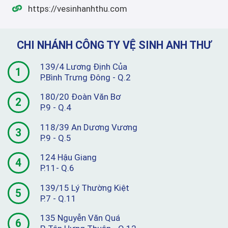
https://vesinhanhthu.com
CHI NHÁNH CÔNG TY VỆ SINH ANH THƯ
139/4 Lương Định Của
1
P.Bình Trưng Đông - Q.2
180/20 Đoàn Văn Bơ
2
P.9 - Q.4
118/39 An Dương Vương
3
P.9 - Q.5
124 Hậu Giang
4
P.11- Q.6
139/15 Lý Thường Kiệt
5
P.7 - Q.11
135 Nguyễn Văn Quá
6