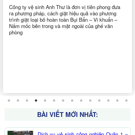
tại nhà của Vệ Sinh Anh Thư?Quy trình giặt rèm
cửa, màn tại nhà của Vệ Sinh Anh ThưPhân loại
những loại rèm cửa cụ thể trước khi giặtPhương
pháp giặt rèm cửa tại TPHCM mà
BÀI VIẾT MỚI NHẤT:
Dịch vụ vệ sinh công nghiệp Quận 1 –