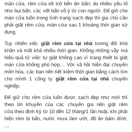
màn cửa, rèm cửa sẽ trở bên dơ bẩn; do nhiều yếu tố
như bụi bẩn, các vết bẩn vô ý từ con người. Để giữ cho
màn cửa luôn trong tình trạng sạch đẹp thì gia chủ cần
phải giặt rèm cửa, màn cửa sau 1 khoảng thời gian sử
dụng.
Tuy nhiên việc
giặt rèm cửa tại nhà
tương đối khó
khăn và mất khá nhiều thời gian. Không những vậy mà
hiệu quả từ việc tự giặt không cao vì trang thiết bị giặt
màn cửa không phù hợp… Với xã hội hiện đại chuyên
môn hóa, các bạn nên tiết kiệm thời gian bằng cách tìm
cho mình 1 công ty
giặt rèm cửa tại nhà
chuyên
nghiệp.
Để giữ cho rèm cửa luôn được sạch đẹp như mới thì
theo lời khuyên của các chuyên gia nên giặt rèm
cửa theo định kỳ từ 10 đến 12 tháng/1 lần hoặc khi phát
hiện rèm bị bẩn, nước mưa làm ướt, đồ ăn bám dính,
…