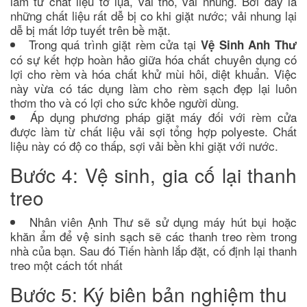
làm từ chất liệu tơ lụa, vải thô, vải nhung. Bởi đây là
những chất liệu rất dễ bị co khi giặt nước; vải nhung lại
dễ bị mất lớp tuyết trên bề mặt.
Trong quá trình giặt rèm cửa tại
Vệ Sinh Anh Thư
có sự kết hợp hoàn hảo giữa hóa chất chuyên dụng có
lợi cho rèm và hóa chất khử mùi hôi, diệt khuẩn. Việc
này vừa có tác dụng làm cho rèm sạch đẹp lại luôn
thơm tho và có lợi cho sức khỏe người dùng.
Áp dụng phương pháp giặt máy đối với rèm cửa
được làm từ chất liệu vải sợi tổng hợp polyeste. Chất
liệu này có độ co thấp, sợi vải bền khi giặt với nước.
Bước 4: Vệ sinh, gia cố lại thanh
treo
Nhân viên Ạnh Thư sẽ sử dụng máy hút bụi hoặc
khăn ẩm để vệ sinh sạch sẽ các thanh treo rèm trong
nhà của bạn. Sau đó Tiến hành lắp đặt, cố định lại thanh
treo một cách tốt nhất
Bước 5: Ký biên bản nghiệm thu