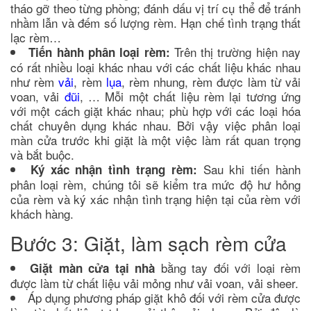
tháo gỡ theo từng phòng; đánh dấu vị trí cụ thể để tránh
nhầm lẫn và đếm số lượng rèm. Hạn chế tình trạng thất
lạc rèm…
Trên thị trường hiện nay
Tiến hành phân loại rèm:
có rất nhiều loại khác nhau với các chất liệu khác nhau
như rèm
vải
, rèm
lụa
, rèm nhung, rèm được làm từ vải
voan, vải
đũi
, … Mỗi một chất liệu rèm lại tương ứng
với một cách giặt khác nhau; phù hợp với các loại hóa
chất chuyên dụng khác nhau. Bởi vậy việc phân loại
màn cửa trước khi giặt là một việc làm rất quan trọng
và bắt buộc.
Sau khi tiến hành
Ký xác nhận tình trạng rèm:
phân loại rèm, chúng tôi sẽ kiểm tra mức độ hư hỏng
của rèm và ký xác nhận tình trạng hiện tại của rèm với
khách hàng.
Bước 3: Giặt, làm sạch rèm cửa
bằng tay đối với loại rèm
Giặt màn cửa tại nhà
được làm từ chất liệu vải mỏng như vải voan, vải sheer.
Áp dụng phương pháp giặt khô đối với rèm cửa được