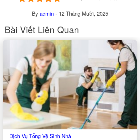
By
admin
-
12 Tháng Mười, 2025
Bài Viết Liên Quan
Dịch Vụ Vệ Sinh Nhà Xưởng Chuyên Nghiệp
Mục LụcDịch vụ giặt rèm cửa chuyên nghiệp tại
TPHCMVì sao bạn nên chọn dịch vụ giặt rèm cửa