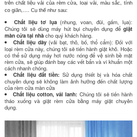
trên chất liệu vải của rèm cửa, loại vải, màu sắc, tính
co giãn,…. Cụ thể như sau:
(nhung, voan, đũi, gấm, lụa):
Chất liệu tơ lụa
Chúng tôi sẽ dùng máy hút bụi chuyên dụng để
giặt
cho quý khách hàng.
màn cửa tại nhà
(vải bạt, thô, bố, thổ cẩm): Đối với
Chất liệu dày
loại rèm cửa này, chúng tôi sẽ tiến hành giặt khô. Hoặc
có thể sử dụng máy hơi nước nóng để vệ sinh bề mặt
rèm cửa, sẽ giúp đánh bay các vết bẩn và vi khuẩn một
cách nhanh chóng.
Sử dụng thiết bị và hóa chất
Chất liệu đắt tiền:
chuyên dụng sẽ không làm ảnh hưởng đến chất lượng
của rèm cửa màn cửa
Chúng tôi sẽ tiến hành
Chất liệu cotton, vải lanh:
tháo xuống và giặt rèm cửa bằng máy giặt chuyên
dụng.