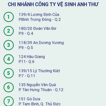
CHI NHÁNH CÔNG TY VỆ SINH ANH THƯ
139/4 Lương Định Của
1
P.Bình Trưng Đông - Q.2
180/20 Đoàn Văn Bơ
2
P.9 - Q.4
118/39 An Dương Vương
3
P.9 - Q.5
124 Hậu Giang
4
P.11- Q.6
139/15 Lý Thường Kiệt
5
P.7 - Q.11
135 Nguyễn Văn Quá
6
P. Tân Hưng Thuận - Q.12
151 Gò Dưa
7
P. Tam Bình, Q. Thủ Đức