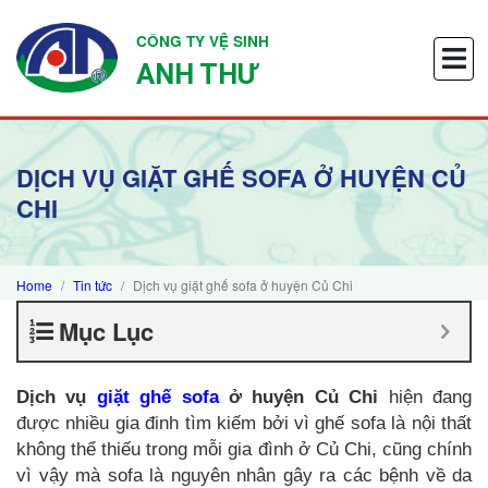
CÔNG TY VỆ SINH
ANH THƯ
DỊCH VỤ GIẶT GHẾ SOFA Ở HUYỆN CỦ
CHI
Home
Tin tức
Dịch vụ giặt ghế sofa ở huyện Củ Chi
Mục Lục
Dịch vụ
giặt ghế sofa
ở huyện Củ Chi
hiện đang
được nhiều gia đinh tìm kiếm bởi vì ghế sofa là nội thất
không thể thiếu trong mỗi gia đình ở Củ Chi, cũng chính
vì vậy mà sofa là nguyên nhân gây ra các bệnh về da