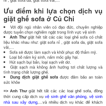
nỉ , giặt sofa da, giặt sofa vải,…
Ưu điểm khi lựa chọn dịch vụ
giặt ghế sofa ở Củ Chi
Với đội ngũ nhân viên có đạo đức, chuyên nghiệp
được tuyển chọn nghiêm ngặt trong lĩnh vực vệ sinh
giặt hết tất các các loại ghế sofa có chất
Anh Thư
liệu khác nhau như: giặt sofa nỉ , giặt sofa da, giặt sofa
vải,…
Sofa sẽ được làm sạch và khôi phục độ thẩm mỹ.
Loại bỏ nấm ký sinh, nấm mốc gây hại.
Hút sạch bụi bẩn, loại sạch vết dơ.
Giặt sạch mà không ảnh hướng tơi chất lượng và
tình trạng chất lượng ghế.
được đảm bảo an toàn
Dung dịch giặt ghế sofa
sức khỏe
=> Anh Thư
giặt hết tất các các loại ghế sofa, đồng
thời cung cấp dịch vụ
vệ sinh ghế văn phòng
,
vệ sinh
nhà sau xây dựng
,…và nhiều dịch vụ khác để khách