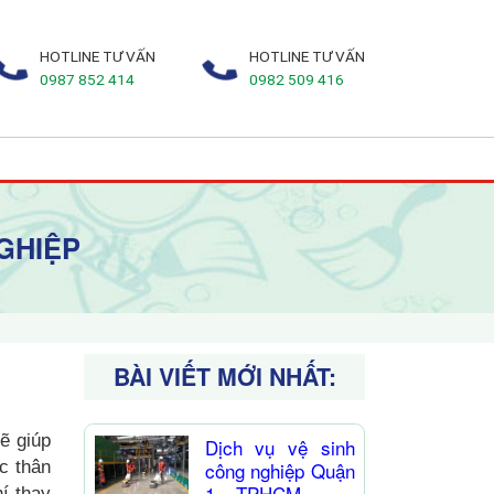
HOTLINE TƯ VẤN
HOTLINE TƯ VẤN
0987 852 414
0982 509 416
GHIỆP
BÀI VIẾT MỚI NHẤT:
̃ giúp
Dịch vụ vệ sinh
̣c thân
công nghiệp Quận
1 – TPHCM
í thay