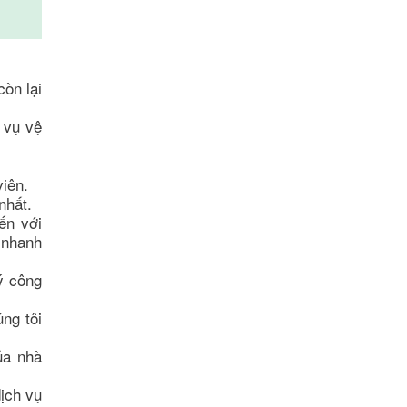
òn lại
vụ vệ
viên.
nhất.
́n với
, nhanh
lý công
́ng tôi
̉a nhà
ịch vụ