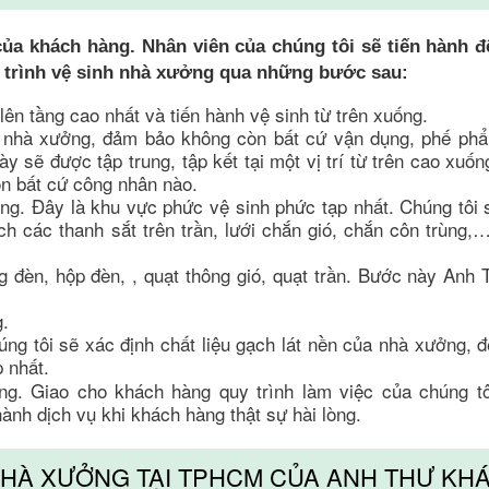
ủa khách hàng. Nhân viên của chúng tôi sẽ tiến hành đê
uy trình vệ sinh nhà xưởng qua những bước sau:
lên tầng cao nhất và tiến hành vệ sinh từ trên xuống.
a nhà xưởng, đảm bảo không còn bất cứ vận dụng, phế phâ
y sẽ được tập trung, tập kết tại một vị trí từ trên cao xuố
̀n bất cứ công nhân nào.
̉ng. Đây là khu vực phức vệ sinh phức tạp nhất. Chúng tôi se
̣ch các thanh sắt trên trần, lưới chắn gió, chắn côn trùng
 đèn, hộp đèn, , quạt thông gió, quạt trần. Bước này Anh 
g.
g tôi sẽ xác định chất liệu gạch lát nền của nhà xưởng, đ
 nhất.
g. Giao cho khách hàng quy trình làm việc của chúng tô
̀nh dịch vụ khi khách hàng thật sự hài lòng.
H NHÀ XƯỞNG TẠI TPHCM CỦA ANH THƯ KHA