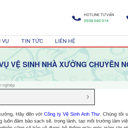
HOTLINE TƯ VẤN
0938 040 014
 VỤ
TIN TỨC
LIÊN HỆ
 VỤ VỆ SINH NHÀ XƯỞNG CHUYÊN N
n nghiệp
xưởng, Hãy đến với
Công ty Vệ Sinh Anh Thư
. Chúng tôi se
 luôn đảm bảo sạch sẽ, trong lành, tạo môi trường làm viê
iệp cũng sẽ bảo vệ được hệ thống máy móc giảm chi ph