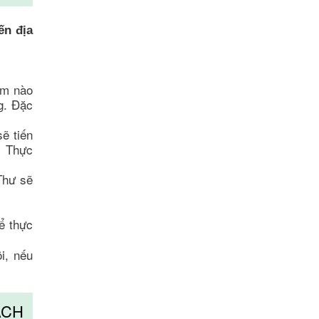
́n địa
̉m nào
ng. Đặc
̃ tiến
,… Thực
Thư sẽ
ể thực
i, nếu
́CH