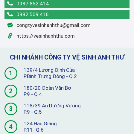
0987 852 414
0982 509 416
congtyvesinhanhthu@gmail.com
https://vesinhanhthu.com
CHI NHÁNH CÔNG TY VỆ SINH ANH THƯ
139/4 Lương Định Của
1
P.Bình Trưng Đông - Q.2
180/20 Đoàn Văn Bơ
2
P.9 - Q.4
118/39 An Dương Vương
3
P.9 - Q.5
124 Hậu Giang
4
P.11- Q.6