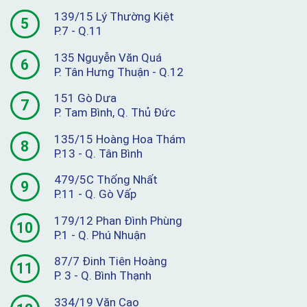
139/15 Lý Thường Kiệt
5
P.7 - Q.11
135 Nguyễn Văn Quá
6
P. Tân Hưng Thuận - Q.12
151 Gò Dưa
7
P. Tam Bình, Q. Thủ Đức
135/15 Hoàng Hoa Thám
8
P.13 - Q. Tân Bình
479/5C Thống Nhất
9
P.11 - Q. Gò Vấp
179/12 Phan Đình Phùng
10
P.1 - Q. Phú Nhuận
87/7 Đinh Tiên Hoàng
11
P. 3 - Q. Bình Thạnh
334/19 Văn Cao