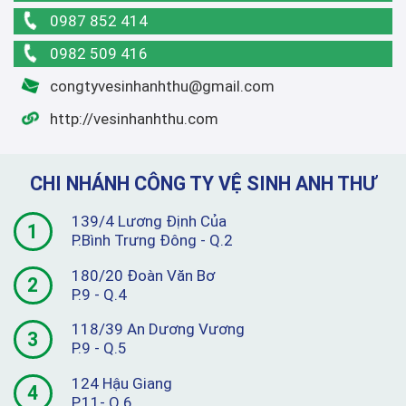
0987 852 414
0982 509 416
congtyvesinhanhthu@gmail.com
http://vesinhanhthu.com
CHI NHÁNH CÔNG TY VỆ SINH ANH THƯ
139/4 Lương Định Của
1
P.Bình Trưng Đông - Q.2
180/20 Đoàn Văn Bơ
2
P.9 - Q.4
118/39 An Dương Vương
3
P.9 - Q.5
124 Hậu Giang
4
P.11- Q.6