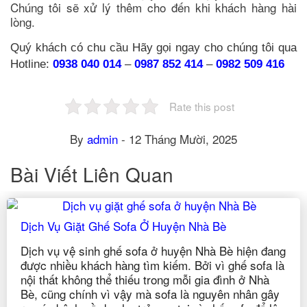
Chúng tôi sẽ xử lý thêm cho đến khi khách hàng hài
lòng.
Quý khách có chu cầu Hãy gọi ngay cho chúng tôi qua
Hotline:
0938 040 014
–
0987 852 414
–
0982 509 416
Rate this post
By
admin
-
12 Tháng Mười, 2025
Bài Viết Liên Quan
Dịch Vụ Giặt Ghế Sofa Ở Huyện Củ Chi
Mục LụcGiới thiệu về công ty Dịch vụ vệ sinh Anh
ThưDịch vụ giặt ghế sofa ở Quận 12LIÊN HỆ DỊCH
VỤ GIẶT VÀ VỆ SINH GHẾ SOFA ANH THƯ Dịch
vụ giặt ghế sofa ở huyện Củ Chi hiện đang được