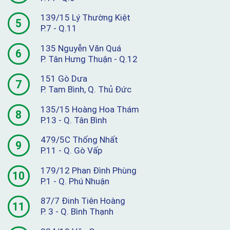
139/15 Lý Thường Kiệt
5
P.7 - Q.11
135 Nguyễn Văn Quá
6
P. Tân Hưng Thuận - Q.12
151 Gò Dưa
7
P. Tam Bình, Q. Thủ Đức
135/15 Hoàng Hoa Thám
8
P.13 - Q. Tân Bình
479/5C Thống Nhất
9
P.11 - Q. Gò Vấp
179/12 Phan Đình Phùng
10
P.1 - Q. Phú Nhuận
87/7 Đinh Tiên Hoàng
11
P. 3 - Q. Bình Thạnh