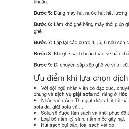
khuẩn.
Bước 5:
Dùng máy hút nước hút hết lượng n
Bước 6:
Làm khô ghế bằng máy thổi giúp gi
ghế.
Bước 7:
Lặp lại các bước 4, ,5, 6 nếu còn 
Bước 8:
Khi ghế sạch hoàn toàn sẽ báo khá
Bước 9:
Di chuyển sắp xếp ghế về vị trí cũ.
Ưu điểm khi lựa chọn dịc
Với đội ngũ nhân viên có đạo đức, chuy
chung và
nói riêng ở
dịch vụ giặt sofa
Hóc
Nhân viên Anh Thư giặt được hết tất cá
sofa da, giặt sofa vải,…
Sofa sẽ được làm sạch và khôi phục độ
Loại bỏ nấm ký sinh, nấm mốc gây hại.
Hút sạch bụi bẩn, loại sạch vết dơ.