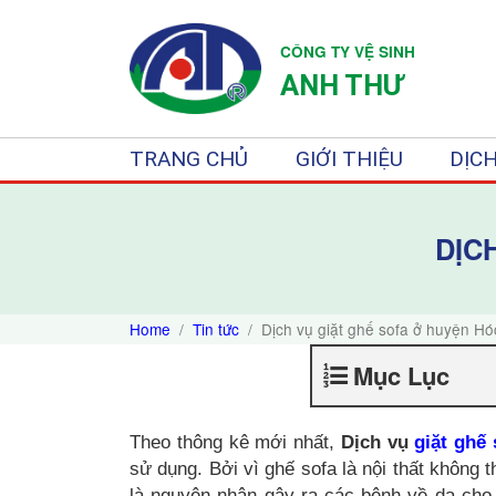
CÔNG TY VỆ SINH
ANH THƯ
TRANG CHỦ
GIỚI THIỆU
DỊCH
DỊC
Home
Tin tức
Dịch vụ giặt ghế sofa ở huyện H
Mục Lục
Theo thông kê mới nhất,
Dịch vụ
giặt ghế 
sử dụng. Bởi vì ghế sofa là nội thất không 
là nguyên nhân gây ra các bệnh về da cho t