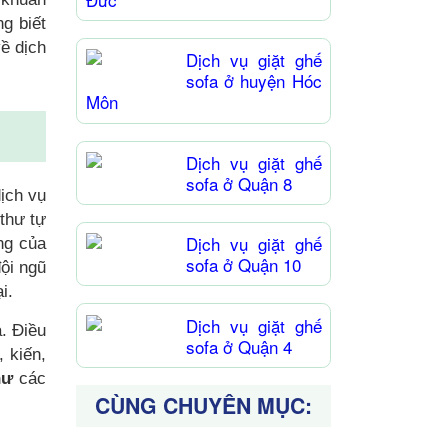
g biết
về dịch
Dịch vụ giặt ghế
sofa ở huyện Hóc
Môn
Dịch vụ giặt ghế
sofa ở Quận 8
ịch vụ
 thư tự
Dịch vụ giặt ghế
ng của
sofa ở Quận 10
ội ngũ
i.
Dịch vụ giặt ghế
. Điều
sofa ở Quận 4
, kiến,
hư
các
CÙNG CHUYÊN MỤC: