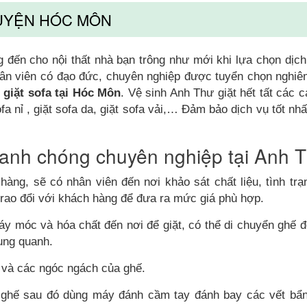
HUYỆN HÓC MÔN
đến cho nội thất nhà bạn trông như mới khi lựa chọn dịch
nhân viên có đạo đức, chuyên nghiệp được tuyển chọn nghiê
 giặt sofa tại Hóc Môn
. Vệ sinh Anh Thư giặt hết tất các c
fa nỉ , giặt sofa da, giặt sofa vải,… Đảm bảo dịch vụ tốt nh
hanh chóng chuyên nghiệp tại Anh 
ng, sẽ có nhân viên đến nơi khảo sát chất liệu, tình trạ
trao đổi với khách hàng để đưa ra mức giá phù hợp.
áy móc và hóa chất đến nơi để giặt, có thể di chuyển ghế đ
ung quanh.
 và các ngóc ngách của ghế.
ghế sau đó dùng máy đánh cầm tay đánh bay các vết bẩn