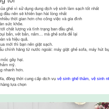
của ghế vì sử dụng dung dịch vệ sinh làm sạch tốt nhất
g đầu nên sẽ khiến bạn hài lòng nhất
 nhiều thời gian hơn cho công việc và gia đình
oàn sức khỏe.
ới chất lượng và tình trạng ban đầu ghế.
 bụi bẩn, vết bẩn, nấm… mà ghế sofa để lại
àn và hiệu quả.
ua mới thì bạn nên giặt sạch.
hẩu chính hãng từ nước ngoài: máy giặt ghế sofa, máy hút bụ
 mốc gây hại.
 thẩm mỹ.
ng nhanh hơn.
ofa, đồng thời cung cấp dịch vụ
vệ sinh ghế thảm
,
vệ sinh n
 hàng lựa chọn