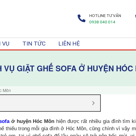
HOTLINE TƯ VẤN
0938 040 014
 VỤ
TIN TỨC
LIÊN HỆ
H VỤ GIẶT GHẾ SOFA Ở HUYỆN HÓC
óc Môn
sofa
ở huyện Hóc Môn
hiện được rất nhiều gia đình tìm k
thể thiếu trong mỗi gia đình ở Hóc Môn, cũng chính vì vậy 
rẻ em, tại vì ghế sofa để lâu ngày sẽ trở nên bốc mùi, vi