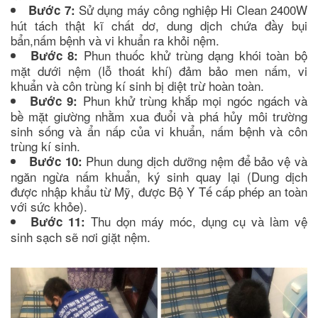
Sử dụng máy công nghiệp Hi Clean 2400W
Bước 7:
hút tách thật kĩ chất dơ, dung dịch chứa đầy bụi
bẩn,nấm bệnh và vi khuẩn ra khỏi nệm.
Phun thuốc khử trùng dạng khói toàn bộ
Bước 8:
mặt dưới nệm (lỗ thoát khí) đảm bảo men nấm, vi
khuẩn và côn trùng kí sinh bị diệt trừ hoàn toàn.
Phun khử trùng khắp mọi ngóc ngách và
Bước 9:
bề mặt giường nhằm xua đuổi và phá hủy môi trường
sinh sống và ẩn nấp của vi khuẩn, nấm bệnh và côn
trùng kí sinh.
Phun dung dịch dưỡng nệm để bảo vệ và
Bước 10:
ngăn ngừa nấm khuẩn, ký sinh quay lại (Dung dịch
được nhập khẩu từ Mỹ, được Bộ Y Tế cấp phép an toàn
với sức khỏe).
Thu dọn máy móc, dụng cụ và làm vệ
Bước 11:
sinh sạch sẽ nơi giặt nệm.