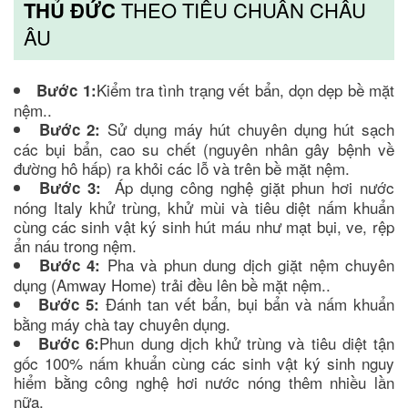
THỦ ĐỨC
THEO TIÊU CHUẨN CHÂU
ÂU
Kiểm tra tình trạng vết bẩn, dọn dẹp bề mặt
Bước 1:
nệm..
Sử dụng máy hút chuyên dụng hút sạch
Bước 2:
các bụi bẩn, cao su chết (nguyên nhân gây bệnh về
đường hô hấp) ra khỏi các lỗ và trên bề mặt nệm.
Áp dụng công nghệ giặt phun hơi nước
Bước 3:
nóng Italy khử trùng, khử mùi và tiêu diệt nấm khuẩn
cùng các sinh vật ký sinh hút máu như mạt bụi, ve, rệp
ẩn náu trong nệm.
Pha và phun dung dịch giặt nệm chuyên
Bước 4:
dụng (Amway Home) trải đều lên bề mặt nệm..
Đánh tan vết bẩn, bụi bẩn và nấm khuẩn
Bước 5:
bằng máy chà tay chuyên dụng.
Phun dung dịch khử trùng và tiêu diệt tận
Bước 6:
gốc 100% nấm khuẩn cùng các sinh vật ký sinh nguy
hiểm bằng công nghệ hơi nước nóng thêm nhiều lần
nữa.