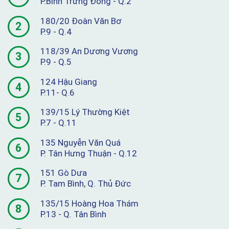
P.Bình Trưng Đông - Q.2
180/20 Đoàn Văn Bơ
2
P.9 - Q.4
118/39 An Dương Vương
3
P.9 - Q.5
124 Hậu Giang
4
P.11- Q.6
139/15 Lý Thường Kiệt
5
P.7 - Q.11
135 Nguyễn Văn Quá
6
P. Tân Hưng Thuận - Q.12
151 Gò Dưa
7
P. Tam Bình, Q. Thủ Đức
135/15 Hoàng Hoa Thám
8
P.13 - Q. Tân Bình