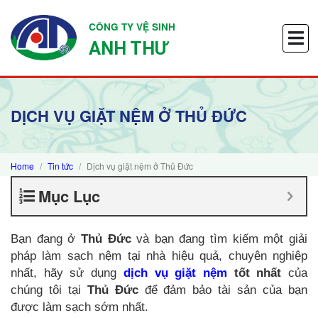
CÔNG TY VỆ SINH
ANH THƯ
DỊCH VỤ GIẶT NỆM Ở THỦ ĐỨC
Home
Tin tức
Dịch vụ giặt nệm ở Thủ Đức
Mục Lục
Bạn đang ở
Thủ Đức
và bạn đang tìm kiếm một giải
pháp làm sạch nệm tại nhà hiệu quả, chuyên nghiệp
nhất, hãy sử dụng
dịch vụ giặt nệm
tốt nhất
của
chúng tôi tại
Thủ Đức
để đảm bảo tài sản của bạn
được làm sạch sớm nhất.