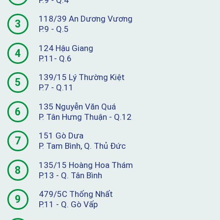
118/39 An Dương Vương
3
P.9 - Q.5
124 Hậu Giang
4
P.11- Q.6
139/15 Lý Thường Kiệt
5
P.7 - Q.11
135 Nguyễn Văn Quá
6
P. Tân Hưng Thuận - Q.12
151 Gò Dưa
7
P. Tam Bình, Q. Thủ Đức
135/15 Hoàng Hoa Thám
8
P.13 - Q. Tân Bình
479/5C Thống Nhất
9
P.11 - Q. Gò Vấp