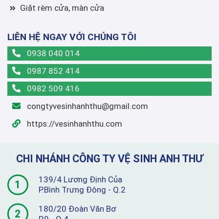
Giặt rèm cửa, màn cửa
LIÊN HỆ NGAY VỚI CHÚNG TÔI
0938 040 014
0987 852 414
0982 509 416
congtyvesinhanhthu@gmail.com
https://vesinhanhthu.com
CHI NHÁNH CÔNG TY VỆ SINH ANH THƯ
139/4 Lương Định Của
1
P.Bình Trưng Đông - Q.2
180/20 Đoàn Văn Bơ
2
P.9 - Q.4