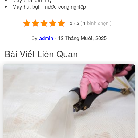
Máy hút bụi – nước công nghiệp
/
(
bình chọn
)
5
5
1
By
admin
-
12 Tháng Mười, 2025
Bài Viết Liên Quan