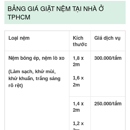
BẢNG GIÁ GIẶT NỆM TẠI NHÀ Ở
TPHCM
Loại nệm
Kích
Giá dịch vụ
thước
Nệm bông ép, nệm lò xo
1,8 x
300.000/tấm
2m
(Làm sạch, khử mùi,
1,6 x
khử khuẩn, trắng sáng
2m
rõ rệt)
1,4 x
250.000/tấm
2m
1,2 x