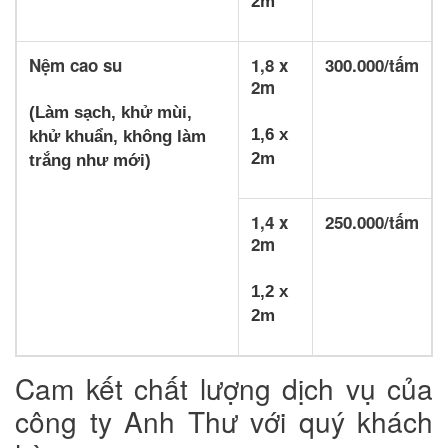
2m
Nệm cao su
1,8 x
300.000/tấm
2m
(Làm sạch, khử mùi,
1,6 x
khử khuẩn, không làm
2m
trắng như mới)
1,4 x
250.000/tấm
2m
1,2 x
2m
Cam kết chất lượng dịch vụ của
công ty Anh Thư với quý khách