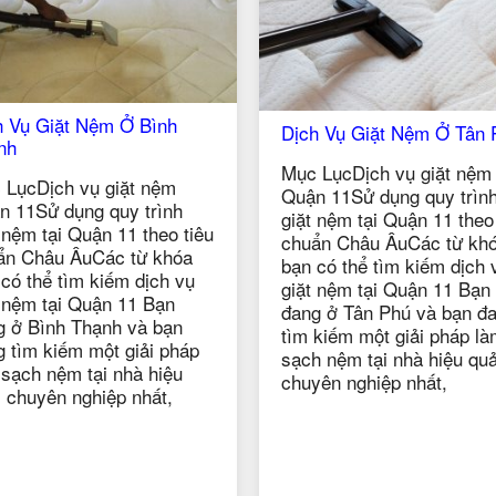
h Vụ Giặt Nệm Ở Tân Phú
Dịch Vụ Giặt Nệm Ở Nhà
 LụcDịch vụ giặt nệm
Mục LụcDịch vụ giặt nệm
n 11Sử dụng quy trình
Quận 11Sử dụng quy trìn
 nệm tại Quận 11 theo tiêu
giặt nệm tại Quận 11 theo
ẩn Châu ÂuCác từ khóa
chuẩn Châu ÂuCác từ kh
có thể tìm kiếm dịch vụ
bạn có thể tìm kiếm dịch 
t nệm tại Quận 11 Bạn
giặt nệm tại Quận 11 Bạn
g ở Tân Phú và bạn đang
đang ở Nhà Bè và bạn đa
 kiếm một giải pháp làm
tìm kiếm một giải pháp l
 nệm tại nhà hiệu quả,
sạch nệm tại nhà hiệu quả
yên nghiệp nhất,
chuyên nghiệp nhất,