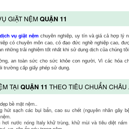
VỤ GIẶT NỆM
QUẬN 11
dịch vụ giặt nệm
chuyên nghiệp, uy tín và giá cả hợp lý n
ghiệp có chuyên môn cao, có đạo đức nghề nghiệp cao, đư
 những trải nghiệm tốt nhất khi sử dụng dịch của chúng tôi
ờng, an toàn sức cho sức khỏe con người, Vì các hóa c
i trường cấp giấy phép sử dụng.
ỆM TẠI
QUẬN 11
THEO TIÊU CHUẨN CHÂU
n dẹp bề mặt nệm..
 hút sạch các bụi bẩn, cao su chết (nguyên nhân gây b
 nệm.
hơi nước nóng Italy khử trùng, khử mùi và tiêu diệt nấm
ụi, ve, rệp ẩn náu trong nệm.