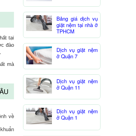
Bảng giá dịch vụ
giặt nệm tại nhà ở
TPHCM
hất tại
ợc đào
Dịch vụ giặt nệm
.
ở Quận 7
hất mà
Dịch vụ giặt nệm
ở Quận 11
 ÂU
Dịch vụ giặt nệm
ệnh về
ở Quận 1
 khuẩn