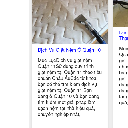
Dịch Vụ Giặt Nệm Ở Bình
Dịc
Thạnh
Mục
Mục LụcDịch vụ giặt nệm
 Quận 10
Quậ
Quận 11Sử dụng quy trình
giặt
t nệm
giặt nệm tại Quận 11 theo tiêu
chu
 trình
chuẩn Châu ÂuCác từ khóa
bạn 
 theo tiêu
bạn có thể tìm kiếm dịch vụ
giặ
từ khóa
giặt nệm tại Quận 11 Bạn
đan
 dịch vụ
đang ở Bình Thạnh và bạn
tìm
1 Bạn
đang tìm kiếm một giải pháp
sạch
bạn đang
làm sạch nệm tại nhà hiệu
chu
háp làm
quả, chuyên nghiệp nhất,
ệu quả,