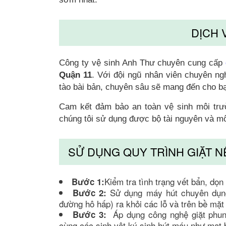
DỊCH 
Công ty vệ sinh Anh Thư chuyên cung cấp
Quận 11
. Với đội ngũ nhân viên chuyên n
tào bài bản, chuyên sâu sẽ mang đến cho bạn
Cam kết đảm bảo an toàn vệ sinh môi trư
chúng tôi sử dụng được bộ tài nguyên và mô
SỬ DỤNG QUY TRÌNH GIẶT N
Kiểm tra tình trạng vết bẩn, dọ
Bước 1:
Sử dụng máy hút chuyên dụng
Bước 2:
đường hô hấp) ra khỏi các lỗ và trên bề mặt
Áp dụng công nghệ giặt phun 
Bước 3:
cùng các sinh vật ký sinh hút máu như mạt b