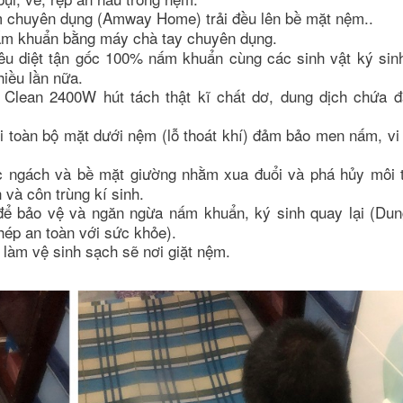
m chuyên dụng (Amway Home) trải đều lên bề mặt nệm..
nấm khuẩn bằng máy chà tay chuyên dụng.
iêu diệt tận gốc 100% nấm khuẩn cùng các sinh vật ký sin
iều lần nữa.
Clean 2400W hút tách thật kĩ chất dơ, dung dịch chứa đ
i toàn bộ mặt dưới nệm (lỗ thoát khí) đảm bảo men nấm, vi
c ngách và bề mặt giường nhằm xua đuổi và phá hủy môi 
và côn trùng kí sinh.
ể bảo vệ và ngăn ngừa nấm khuẩn, ký sinh quay lại (Dun
ép an toàn với sức khỏe).
làm vệ sinh sạch sẽ nơi giặt nệm.