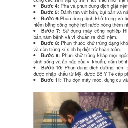
Pha và phun dung dịch giặt nệ
Bước 4:
Đánh tan vết bẩn, bụi bẩn và 
Bước 5:
Phun dung dịch khử trùng và t
Bước 6:
hiểm bằng công nghệ hơi nước nóng thêm nh
Sử dụng máy công nghiệp Hi 
Bước 7:
bẩn,nấm bệnh và vi khuẩn ra khỏi nệm.
Phun thuốc khử trùng dạng khó
Bước 8:
và côn trùng kí sinh bị diệt trừ hoàn toàn.
Phun khử trùng khắp mọi ngó
Bước 9:
sinh sống và ẩn nấp của vi khuẩn, nấm bệnh 
Phun dung dịch dưỡng nệm đ
Bước 10:
được nhập khẩu từ Mỹ, được Bộ Y Tế cấp ph
Thu dọn máy móc, dụng cụ và 
Bước 11: