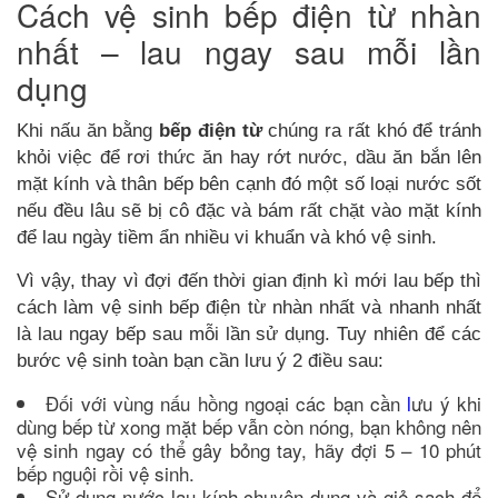
Cách vệ sinh bếp điện từ nhàn
nhất – lau ngay sau mỗi lần
dụng
Khi nấu ăn bằng
bếp điện từ
chúng ra rất khó để tránh
khỏi việc để rơi thức ăn hay rớt nước, dầu ăn bắn lên
mặt kính và thân bếp bên cạnh đó một số loại nước sốt
nếu đều lâu sẽ bị cô đặc và bám rất chặt vào mặt kính
để lau ngày tiềm ẩn nhiều vi khuẩn và khó vệ sinh.
Vì vậy, thay vì đợi đến thời gian định kì mới lau bếp thì
cách làm vệ sinh bếp điện từ nhàn nhất và nhanh nhất
là lau ngay bếp sau mỗi lần sử dụng. Tuy nhiên để các
bước vệ sinh toàn bạn cần lưu ý 2 điều sau:​
Đối với vùng nấu hồng ngoại các bạn cần
l
ưu ý khi
dùng bếp từ xong mặt bếp vẫn còn nóng, bạn không nên
vệ sinh ngay có thể gây bỏng tay, hãy đợi 5 – 10 phút
bếp nguội rồi vệ sinh.
Sử dụng nước lau kính chuyên dụng và giẻ sạch để