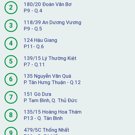
180/20 Đoàn Văn Bơ
2
P.9 - Q.4
118/39 An Dương Vương
3
P.9 - Q.5
124 Hậu Giang
4
P.11- Q.6
139/15 Lý Thường Kiệt
5
P.7 - Q.11
135 Nguyễn Văn Quá
6
P. Tân Hưng Thuận - Q.12
151 Gò Dưa
7
P. Tam Bình, Q. Thủ Đức
135/15 Hoàng Hoa Thám
8
P.13 - Q. Tân Bình
479/5C Thống Nhất
9