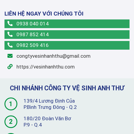
LIÊN HỆ NGAY VỚI CHÚNG TÔI
0938 040 014
0987 852 414
0982 509 416
congtyvesinhanhthu@gmail.com
https://vesinhanhthu.com
CHI NHÁNH CÔNG TY VỆ SINH ANH THƯ
139/4 Lương Định Của
1
P.Bình Trưng Đông - Q.2
180/20 Đoàn Văn Bơ
2
P.9 - Q.4