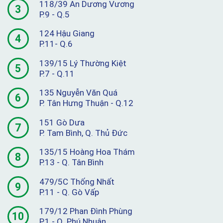
118/39 An Dương Vương
3
P.9 - Q.5
124 Hậu Giang
4
P.11- Q.6
139/15 Lý Thường Kiệt
5
P.7 - Q.11
135 Nguyễn Văn Quá
6
P. Tân Hưng Thuận - Q.12
151 Gò Dưa
7
P. Tam Bình, Q. Thủ Đức
135/15 Hoàng Hoa Thám
8
P.13 - Q. Tân Bình
479/5C Thống Nhất
9
P.11 - Q. Gò Vấp
179/12 Phan Đình Phùng
10
P.1 - Q. Phú Nhuận