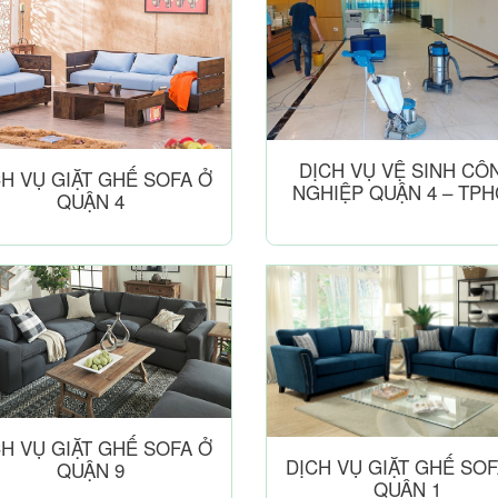
DỊCH VỤ VỆ SINH CÔ
CH VỤ GIẶT GHẾ SOFA Ở
NGHIỆP QUẬN 4 – TP
QUẬN 4
CH VỤ GIẶT GHẾ SOFA Ở
DỊCH VỤ GIẶT GHẾ SOF
QUẬN 9
QUẬN 1