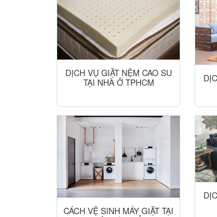
DỊCH VỤ GIẶT NỆM CAO SU
DỊ
TẠI NHÀ Ở TPHCM
DỊ
CÁCH VỆ SINH MÁY GIẶT TẠI