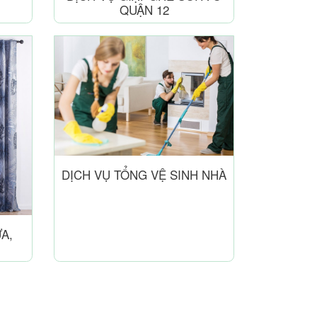
QUẬN 12
DỊCH VỤ TỔNG VỆ SINH NHÀ
A,