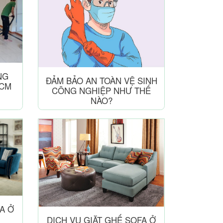
NG
ĐẢM BẢO AN TOÀN VỆ SINH
HCM
CÔNG NGHIỆP NHƯ THẾ
NÀO?
A Ở
DỊCH VỤ GIẶT GHẾ SOFA Ở