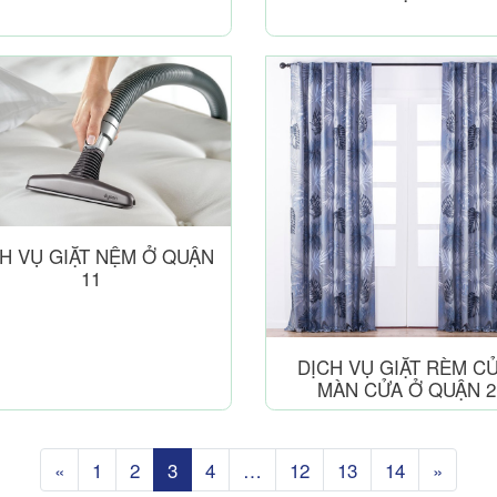
H VỤ GIẶT NỆM Ở QUẬN
11
DỊCH VỤ GIẶT RÈM CỬ
MÀN CỬA Ở QUẬN 2
«
1
2
3
4
…
12
13
14
»