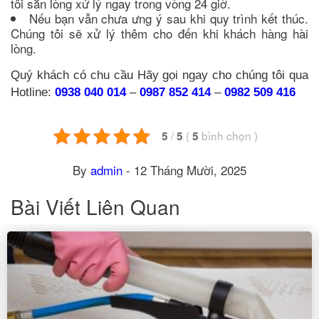
tôi sẵn lòng xử lý ngay trong vòng 24 giờ.
Nếu bạn vẫn chưa ưng ý sau khi quy trình kết thúc.
Chúng tôi sẽ xử lý thêm cho đến khi khách hàng hài
lòng.
Quý khách có chu cầu Hãy gọi ngay cho chúng tôi qua
Hotline:
0938 040 014
–
0987 852 414
–
0982 509 416
/
(
bình chọn
)
5
5
5
By
admin
-
12 Tháng Mười, 2025
Bài Viết Liên Quan