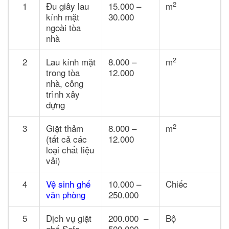
2
1
Đu giây lau
15.000 –
m
kính mặt
30.000
ngoài tòa
nhà
2
2
Lau kính mặt
8.000 –
m
trong tòa
12.000
nhà, công
trình xây
dựng
2
3
Giặt thảm
8.000 –
m
(tất cả các
12.000
loại chất liệu
vải)
4
Vệ sinh ghế
10.000 –
Chiếc
văn phòng
250.000
5
Dịch vụ giặt
200.000 –
Bộ
ghế Sofa
500.000