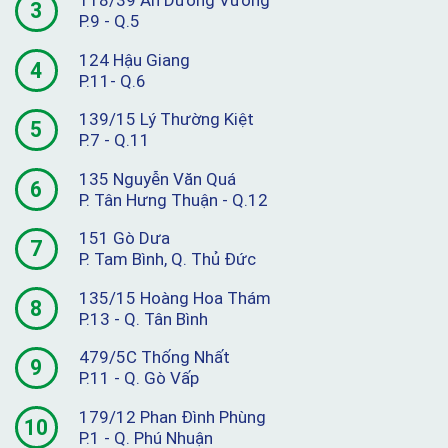
118/39 An Dương Vương
3
P.9 - Q.5
124 Hậu Giang
4
P.11- Q.6
139/15 Lý Thường Kiệt
5
P.7 - Q.11
135 Nguyễn Văn Quá
6
P. Tân Hưng Thuận - Q.12
151 Gò Dưa
7
P. Tam Bình, Q. Thủ Đức
135/15 Hoàng Hoa Thám
8
P.13 - Q. Tân Bình
479/5C Thống Nhất
9
P.11 - Q. Gò Vấp
179/12 Phan Đình Phùng
10
P.1 - Q. Phú Nhuận