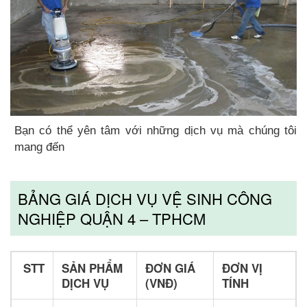
Bạn có thể yên tâm với những dịch vụ mà chúng tôi
mang đến
BẢNG GIÁ DỊCH VỤ VỆ SINH CÔNG
NGHIỆP QUẬN 4 – TPHCM
STT
SẢN PHẨM
ĐƠN GIÁ
ĐƠN VỊ
DỊCH VỤ
(VNĐ)
TÍNH