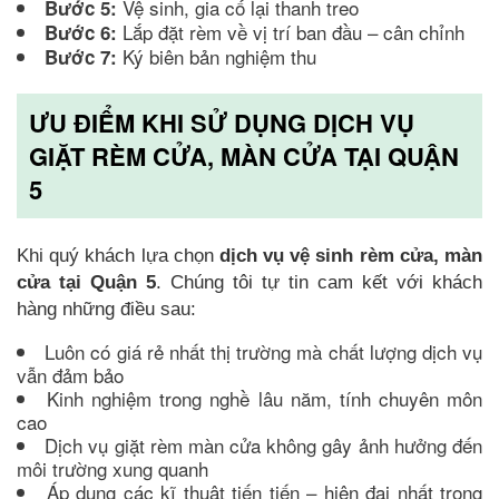
Vệ sinh, gia cố lại thanh treo
Bước 5:
Lắp đặt rèm về vị trí ban đầu – cân chỉnh
Bước 6:
Ký biên bản nghiệm thu
Bước 7:
ƯU ĐIỂM KHI SỬ DỤNG DỊCH VỤ
GIẶT RÈM CỬA, MÀN CỬA TẠI QUẬN
5
Khi quý khách lựa chọn
dịch vụ vệ sinh rèm cửa, màn
cửa tại Quận 5
. Chúng tôi tự tin cam kết với khách
hàng những điều sau:
Luôn có giá rẻ nhất thị trường mà chất lượng dịch vụ
vẫn đảm bảo
Kinh nghiệm trong nghề lâu năm, tính chuyên môn
cao
Dịch vụ giặt rèm màn cửa không gây ảnh hưởng đến
môi trường xung quanh
Áp dụng các kĩ thuật tiến tiến – hiện đại nhất trong