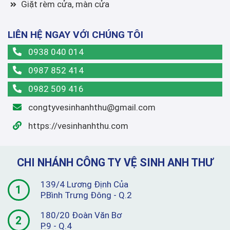
Giặt rèm cửa, màn cửa
LIÊN HỆ NGAY VỚI CHÚNG TÔI
0938 040 014
0987 852 414
0982 509 416
congtyvesinhanhthu@gmail.com
https://vesinhanhthu.com
CHI NHÁNH CÔNG TY VỆ SINH ANH THƯ
139/4 Lương Định Của
1
P.Bình Trưng Đông - Q.2
180/20 Đoàn Văn Bơ
2
P.9 - Q.4