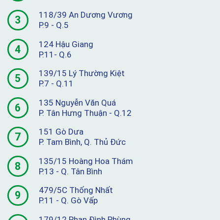
118/39 An Dương Vương
3
P.9 - Q.5
124 Hậu Giang
4
P.11- Q.6
139/15 Lý Thường Kiệt
5
P.7 - Q.11
135 Nguyễn Văn Quá
6
P. Tân Hưng Thuận - Q.12
151 Gò Dưa
7
P. Tam Bình, Q. Thủ Đức
135/15 Hoàng Hoa Thám
8
P.13 - Q. Tân Bình
479/5C Thống Nhất
9
P.11 - Q. Gò Vấp
179/12 Phan Đình Phùng