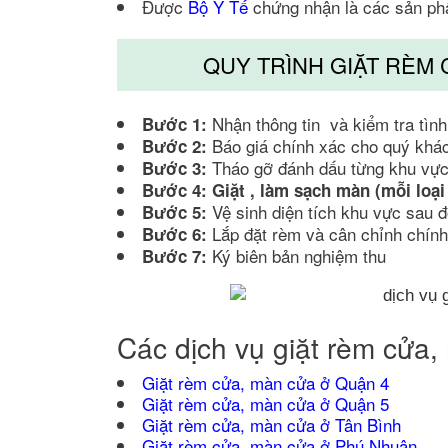
Được
Bộ Y Tế
chứng nhận là các sản phẩ
QUY TRÌNH GIẶT RÈM
Nhận thông tin và kiểm tra tìn
Bước 1:
Báo giá chính xác cho quý khá
Bước 2:
Tháo gỡ đánh dấu từng khu vực
Bước 3:
Bước 4: Giặt , làm sạch màn (mỗi loại
Vệ sinh diện tích khu vực sau đó
Bước 5:
Lắp đặt rèm và cân chỉnh chính 
Bước 6:
Ký biên bản nghiệm thu
Bước 7:
Các dịch vụ giặt rèm cửa
Giặt rèm cửa, màn cửa ở Quận 4
Giặt rèm cửa, màn cửa ở Quận 5
Giặt rèm cửa, màn cửa ở Tân Bình
Giặt rèm cửa, màn cửa ở Phú Nhuận