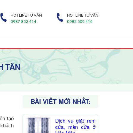
HOTLINE TƯ VẤN
HOTLINE TƯ VẤN
0987 852 414
0982 509 416
H TÂN
BÀI VIẾT MỚI NHẤT:
ôn tạo
Dịch vụ giặt rèm
 khách
cửa, màn cửa ở
Hóc Môn