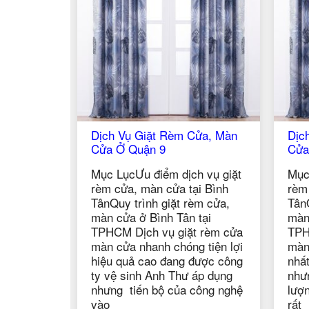
h Vụ Giặt Rèm Cửa, Màn
Dịch Vụ Giặt Rèm Cửa, M
 Ở Quận 9
Cửa Ở Quận 8
 LụcƯu điểm dịch vụ giặt
Mục LụcƯu điểm dịch vụ g
cửa, màn cửa tại Bình
rèm cửa, màn cửa tại Bìn
uy trình giặt rèm cửa,
TânQuy trình giặt rèm cửa
cửa ở Bình Tân tại
màn cửa ở Bình Tân tại
CM Dịch vụ giặt rèm cửa
TPHCM Dịch vụ giặt rèm 
cửa nhanh chóng tiện lợi
màn cửa nhanh nhất, hiệu
u quả cao đang được công
nhất và giá rẻ nhất tại Qu
ệ sinh Anh Thư áp dụng
nhưng vẫn đáp ứng được 
ng tiến bộ của công nghệ
lượng tuyệt vời. Nhiều ng
rất