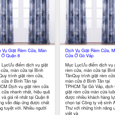
àn
Dịch Vụ Giặt Rèm Cửa, Màn
Dịch Vụ 
Cửa Ở Gò Vấp
Cửa Ở Qu
iặt
Mục LụcƯu điểm dịch vụ giặt
Mục LụcƯu
h
rèm cửa, màn cửa tại Bình
rèm cửa, 
,
TânQuy trình giặt rèm cửa,
TânQuy tr
màn cửa ở Bình Tân tại
màn cửa ở
cửa
TPHCM Tại Gò Vấp, dịch vụ
TPHCM Cô
 quả
giặt rèm cửa màn cừa luôn
Thư là nơ
ận 8
được nhiều khách hàng lựa
các dịch 
chất
chọn tại Công ty vệ sinh Anh
màn cửa u
ười
Thư với những tính năng ưu
nghiệp ở
việt và
hàng hoàn