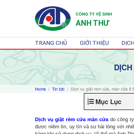
CÔNG TY VỆ SINH
ANH THƯ
TRANG CHỦ
GIỚI THIỆU
DỊCH
DỊCH
Home
Tin tức
Dịch vụ giặt rèm cửa, màn cửa ở 
Mục Lục
Dịch vụ giặt rèm cửa màn cửa
do công ty
được niềm tin, uy tín và sự hài lòng với n
hàng khi sử dụng dịch vụ. Vì thế mà Anh Th