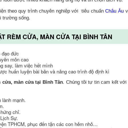
iện theo quy trình chuyên nghiệp với tiêu chuẩn
Châu Âu
v
i trường sống.
ẶT RÈM CỬA, MÀN CỬA TẠI BÌNH TÂN
ó đạo đức
huyên môn cao
ng say, làm việc hết mình
ược huấn luyện bài bản và nâng cao trình độ định kì
m cửa, màn cửa tại Bình Tân
. Chúng tôi tự tin cam kết vớ
h lành mạnh.
m.
chứng chỉ.
Lịch Sự.
huyện TPHCM, phục đến tận các con hẻm nhỏ…