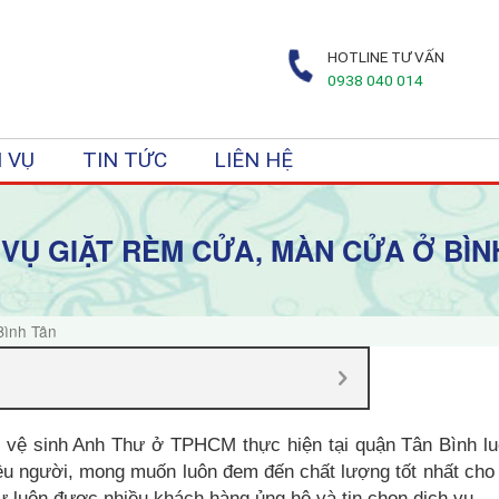
HOTLINE TƯ VẤN
0938 040 014
 VỤ
TIN TỨC
LIÊN HỆ
 VỤ GIẶT RÈM CỬA, MÀN CỬA Ở BÌN
Bình Tân
 vệ sinh Anh Thư ở TPHCM thực hiện tại quận Tân Bình lu
hiều người, mong muốn luôn đem đến chất lượng tốt nhất cho
ư luôn được nhiều khách hàng ủng hộ và tin chọn dịch vụ.