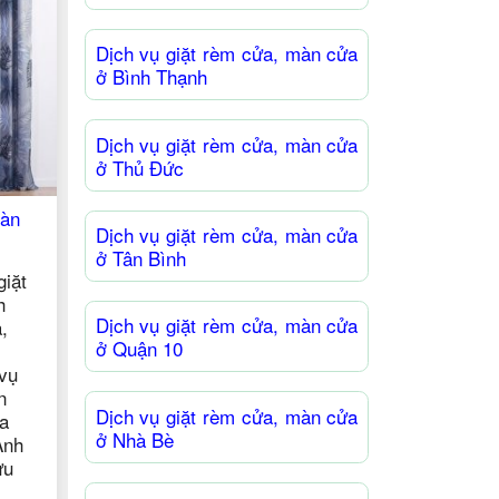
rèm cửa, màn cửa tại Bình
TânQuy trình giặt rèm cửa,
Dịch vụ giặt rèm cửa, màn cửa
màn cửa ở Bình Tân tại
ở Bình Thạnh
TPHCM Công ty vệ sinh Anh
Thư là nơi chuyên cung cấp
các dịch vụ giặt rèm cửa,
Dịch vụ giặt rèm cửa, màn cửa
màn cửa uy tín, chuyên
ở Thủ Đức
nghiệp giá rẻ ở Thủ Đức. Quý
khách hoàn toàn
Giặt Rèm Cửa, Màn
Dịch vụ giặt rèm cửa, màn cửa
ận 4
ở Tân Bình
 điểm dịch vụ giặt
màn cửa tại Bình
Dịch vụ giặt rèm cửa, màn cửa
ình giặt rèm cửa,
ở Quận 10
 Bình Tân tại
ng ty vệ sinh Anh
i chuyên cung cấp
Dịch vụ giặt rèm cửa, màn cửa
vụ giặt rèm cửa,
ở Nhà Bè
y tín, chuyên
 Quận 4. Quý khách
 toàn có