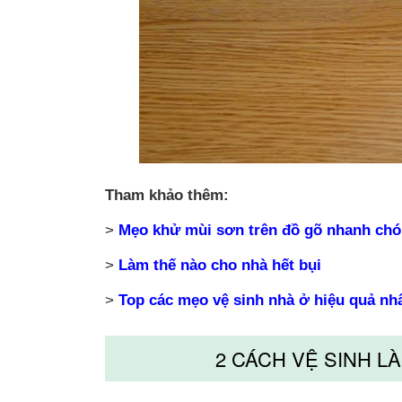
Tham khảo thêm:
>
Mẹo khử mùi sơn trên đồ gõ nhanh ch
>
Làm thế nào cho nhà hết bụi
>
Top các mẹo vệ sinh nhà ở hiệu quả nh
2 CÁCH VỆ SINH 