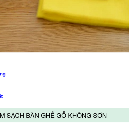
óng
ất
LÀM SẠCH BÀN GHẾ GỖ KHÔNG SƠN