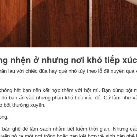
ng nhện ở nhưng nơi khó tiếp xúc
hăn lau với chiếc đũa hay quẻ nhỏ tùy theo lỗ để xuyên qua 
hông hết bạn nên kết hợp thêm với bột mì. Bạn dùng bột m
u đó bạn ấn vào những phần khó tiếp xúc đó. Cứ làm như v
o bột thường xuyên.
ong.
ộ bàn ghế để làm sạch nhằm tiết kiệm thời gian. Nhưng cá
uyển nó ra một nơi trống hoặc bạn kết hợp vệ sinh bàn ghế l