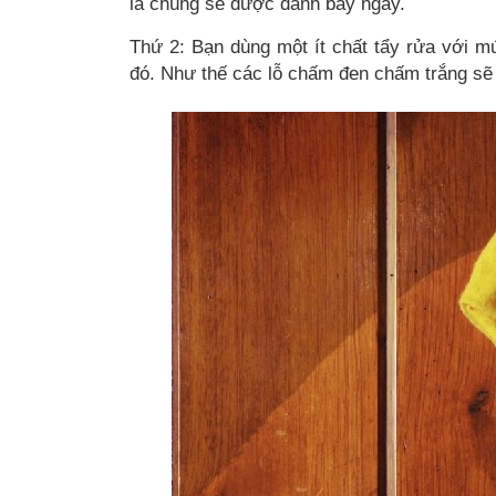
là chúng sẽ được đánh bay ngay.
Thứ 2: Bạn dùng một ít chất tẩy rửa với m
đó. Như thế các lỗ chấm đen chấm trắng sẽ 