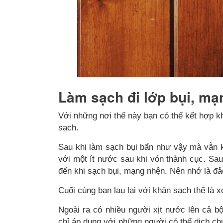
Làm sạch đi lớp bụi, mạ
Với những nơi thế này bạn có thể kết hợp k
sạch.
Sau khi làm sạch bụi bẩn như vậy mà vẫn k
với một ít nước sau khi vón thành cục. Sa
đến khi sạch bụi, mạng nhện. Nên nhớ là đả
Cuối cùng bạn lau lại với khăn sạch thế là x
Ngoài ra có nhiều người xịt nước lên cả b
chỉ áp dụng với những người có thể dịch ch