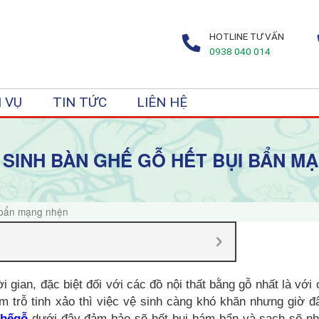
HOTLINE TƯ VẤN
0938 040 014
 VỤ
TIN TỨC
LIÊN HỆ
 SINH BÀN GHẾ GỖ HẾT BỤI BẨN M
i bẩn mạng nhện
ời gian, đặc biệt đối với các đồ nội thất bằng gỗ nhất là với
m trỗ tinh xảo thì việc vệ sinh càng khó khăn nhưng giờ đ
ghếgỗ
dưới đây đảm bảo sẽ hết bụi bám bẩn và sạch sẽ n