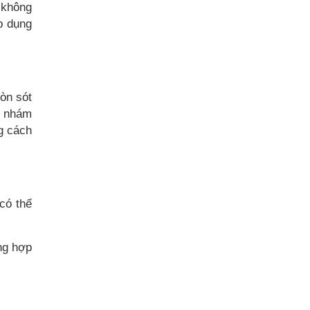
 không
p dụng
òn sót
y nhám
g cách
có thể
ng hợp
.