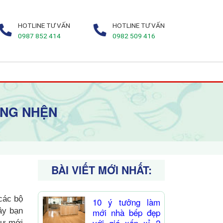
HOTLINE TƯ VẤN
HOTLINE TƯ VẤN
0987 852 414
0982 509 416
ẠNG NHỆN
BÀI VIẾT MỚI NHẤT:
 các bộ
10 ý tưởng làm
ây bạn
mới nhà bếp đẹp
với giá xấp xỉ 2
hư mới