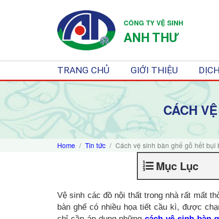
CÔNG TY VỆ SINH
ANH THƯ
TRANG CHỦ
GIỚI THIỆU
DỊCH
CÁCH VỆ
Home
Tin tức
Cách vệ sinh bàn ghế gỗ hết bụ
Mục Lục
Vệ sinh các đồ nội thất trong nhà rất mất th
bàn ghế có nhiều họa tiết cầu kì, được chạ
chỉ cần áp dụng những
cách vệ sinh bàn 