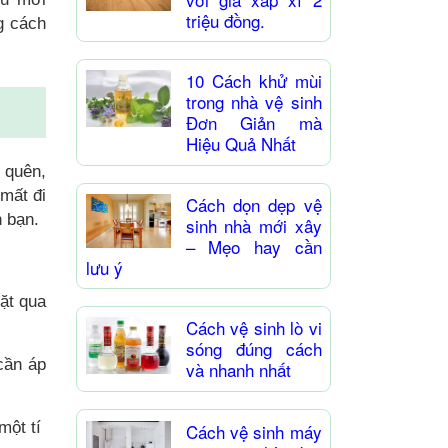
triệu đồng.
g cách
10 Cách khử mùi
trong nhà vệ sinh
Đơn Giản mà
Hiệu Quả Nhất
 quên,
 mất đi
Cách dọn dẹp vệ
h bạn.
sinh nhà mới xây
– Mẹo hay cần
lưu ý
ặt qua
Cách vệ sinh lò vi
sóng đúng cách
cần áp
và nhanh nhất
một tí
Cách vệ sinh máy