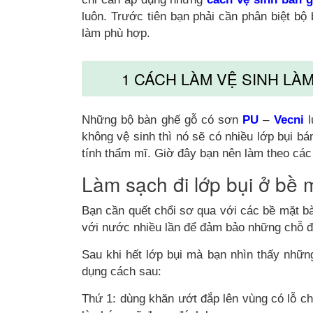
luôn. Trước tiên bạn phải cần phân biệt 
làm phù hợp.
1 CÁCH LÀM VỆ SINH LÀ
Những bộ bàn ghế gỗ có sơn
PU
–
Vecni
l
không vệ sinh thì nó sẽ có nhiều lớp bụi bá
tính thẩm mĩ. Giờ đây bạn nên làm theo các
Làm sạch đi lớp bụi ở bề m
Bạn cần quết chổi sơ qua với các bề mặt bà
với nước nhiều lần để đảm bảo những chỗ đã
Sau khi hết lớp bụi mà bạn nhìn thấy nhữn
dụng cách sau:
Thứ 1: dùng khăn ướt đắp lên vùng có lỗ c