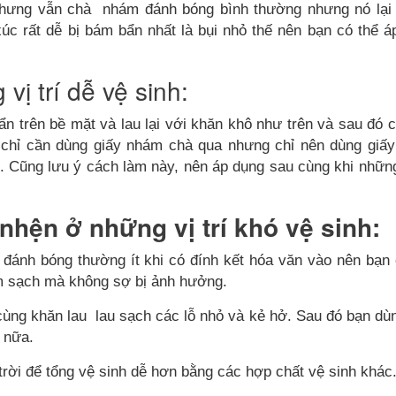
nhưng vẫn chà nhám đánh bóng bình thường nhưng nó lại
xúc rất dễ bị bám bẩn nhất là bụi nhỏ thế nên bạn có thể á
ị trí dễ vệ sinh:
ẩn trên bề mặt và lau lại với khăn khô như trên và sau đó c
 chỉ cần dùng giấy nhám chà qua nhưng chỉ nên dùng giấ
. Cũng lưu ý cách làm này, nên áp dụng sau cùng khi nhữn
hện ở những vị trí khó vệ sinh:
ánh bóng thường ít khi có đính kết hóa văn vào nên bạn 
àm sạch mà không sợ bị ảnh hưởng.
cùng khăn lau lau sạch các lỗ nhỏ và kẻ hở. Sau đó bạn dù
 nữa.
rời để tổng vệ sinh dễ hơn bằng các hợp chất vệ sinh khác